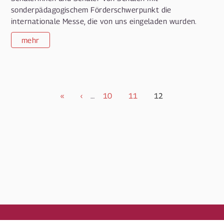
sonderpädagogischem Förderschwerpunkt die
internationale Messe, die von uns eingeladen wurden.
mehr
Seitennummerierung
Erste
«
Vorherige
‹
…
Page
10
Page
11
Aktuelle
12
Seite
Seite
Seite