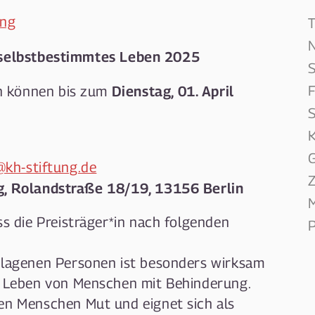
ung
N
r selbstbestimmtes Leben 2025
S
F
Dienstag, 01. April
n können bis zum
S
K
G
@kh-stiftung.de
Z
g, Rolandstraße 18/19, 13156 Berlin
M
ss die Preisträger*in nach folgenden
P
hlagenen Personen ist besonders wirksam
s Leben von Menschen mit Behinderung.
en Menschen Mut und eignet sich als