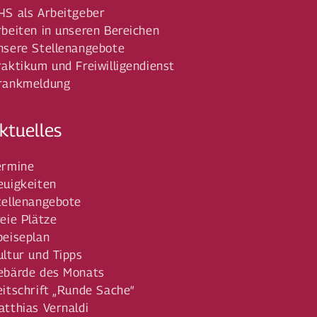
HS als Arbeitgeber
rbeiten in unseren Bereichen
nsere Stellenangebote
raktikum und Freiwilligendienst
rankmeldung
ktuelles
ermine
euigkeiten
tellenangebote
reie Plätze
peiseplan
ultur und Tipps
ebärde des Monats
eitschrift „Runde Sache“
atthias Vernaldi