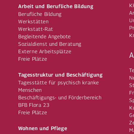
K
Arbeit und Berufliche Bildung
A
Berufliche Bildung
U
Werkstätten
P
Werkstatt-Rat
K
Begleitende Angebote
Sozialdienst und Beratung
Externe Arbeitsplätze
A
Freie Plätze
T
Tagesstruktur und Beschäftigung
N
Tagesstätte für psychisch kranke
S
Menschen
F
Beschäftigungs- und Förderbereich
S
BFB Flora 23
K
Freie Plätze
G
Z
Wohnen und Pflege
M